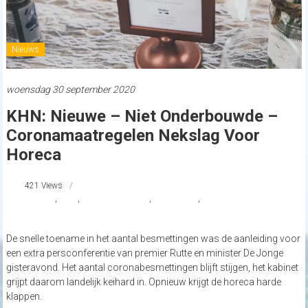
Nieuws
woensdag 30 september 2020
KHN: Nieuwe – Niet Onderbouwde –
Coronamaatregelen Nekslag Voor
Horeca
421 Views
#Horeca
,
#khn
,
coronamaatregelen
,
Koningsdag
,
Koninklijke Horeca
Nederland
De snelle toename in het aantal besmettingen was de aanleiding voor
een extra persconferentie van premier Rutte en minister De Jonge
gisteravond. Het aantal coronabesmettingen blijft stijgen, het kabinet
grijpt daarom landelijk keihard in. Opnieuw krijgt de horeca harde
klappen.