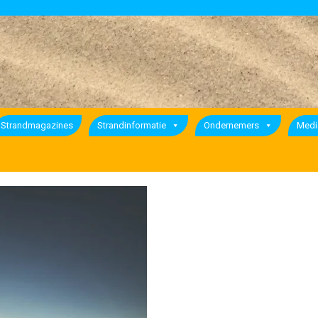
Strandmagazines
Strandinformatie
Ondernemers
Medi