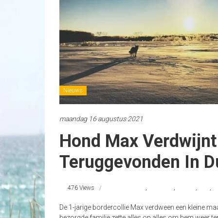
Nieuws
maandag 16 augustus 2021
Hond Max Verdwijnt 
Teruggevonden In Du
476 Views
bordercollie
,
Duitsland
,
Katwijk
,
Max
,
S
De 1-jarige bordercollie Max verdween een kleine maa
bezorgde familie zette alles op alles om hem weer ter