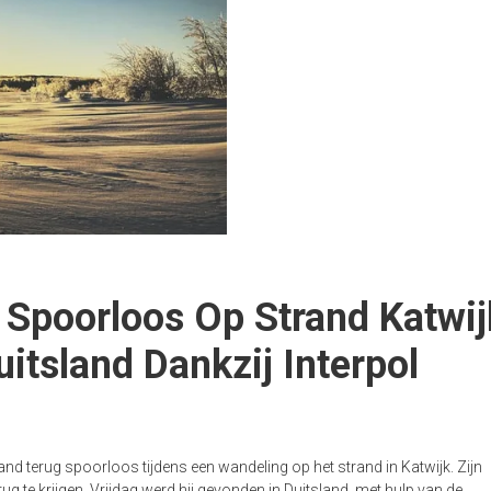
Spoorloos Op Strand Katwij
itsland Dankzij Interpol
trand Nederland
nd terug spoorloos tijdens een wandeling op het strand in Katwijk. Zijn
ug te krijgen. Vrijdag werd hij gevonden in Duitsland, met hulp van de