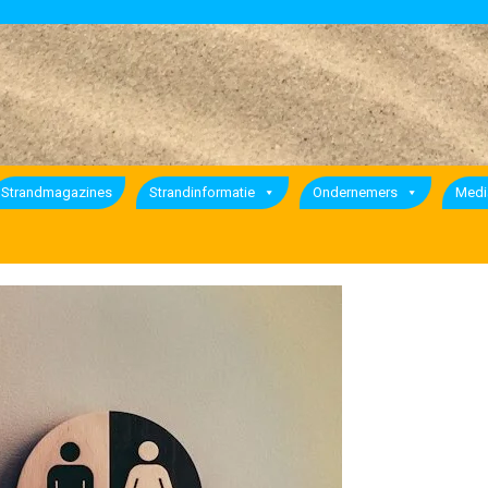
Strandmagazines
Strandinformatie
Ondernemers
Medi