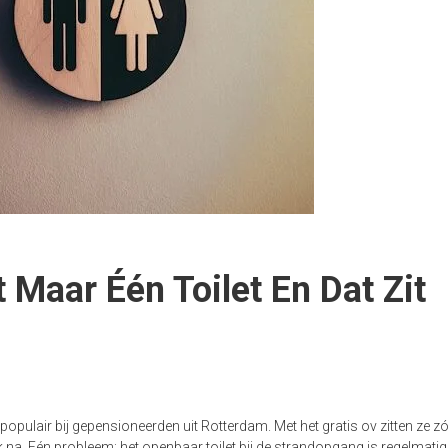
 Maar Één Toilet En Dat Zit
pulair bij gepensioneerden uit Rotterdam. Met het gratis ov zitten ze zó
 na. Eén probleem: het openbaar toilet bij de strandopgang is regelmatig