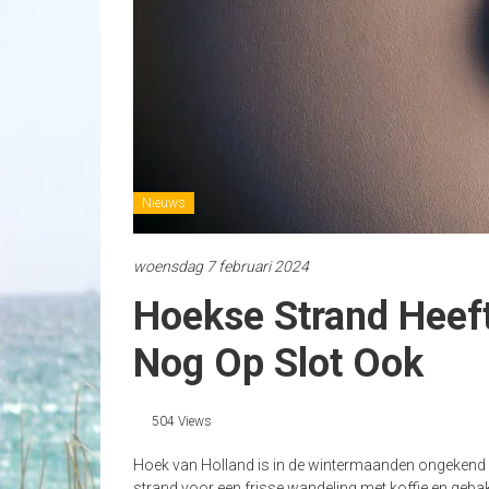
Nieuws
woensdag 7 februari 2024
Hoekse Strand Heeft
Nog Op Slot Ook
504 Views
Hoek van Holland is in de wintermaanden ongekend po
strand voor een frisse wandeling met koffie en gebak