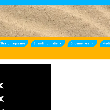
Strandmagazines
Strandinformatie
Ondernemers
Medi