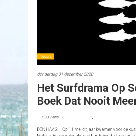
Nieuws
donderdag 31 december 2020
Het Surfdrama Op S
Boek Dat Nooit Meer
500 Views
#surfdrama
,
Scheveningen
,
Schevening
DEN HAAG – Op 11 mei dit jaar kwamen voor de kust 
Mathijs. Een combinatie van harde wind, stroming e