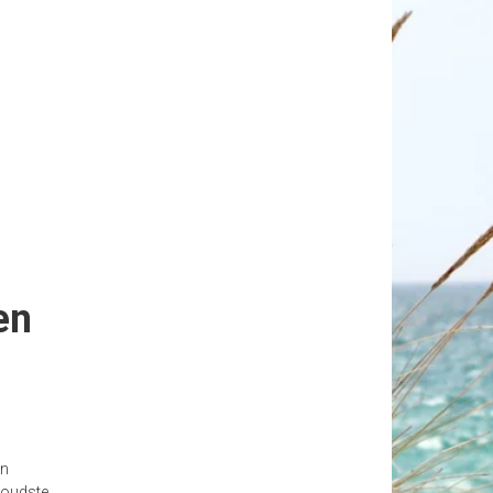
en
en
 oudste