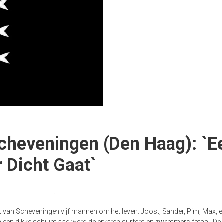
cheveningen (Den Haag): `E
 Dicht Gaat`
se surfgemeenschap
,
Surfen
van Scheveningen vijf mannen om het leven. Joost, Sander, Pim, Max, 
n een dikke schuimlaag werd de ervaren surfers en zwemmers fataal. De