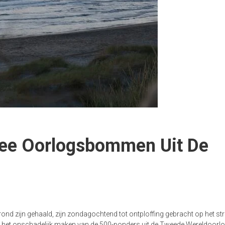
Twee Oorlogsbommen Uit De
ond zijn gehaald, zijn zondagochtend tot ontploffing gebracht op het str
s het onschadelijk maken van de 500-ponders uit de Tweede Wereldoorl