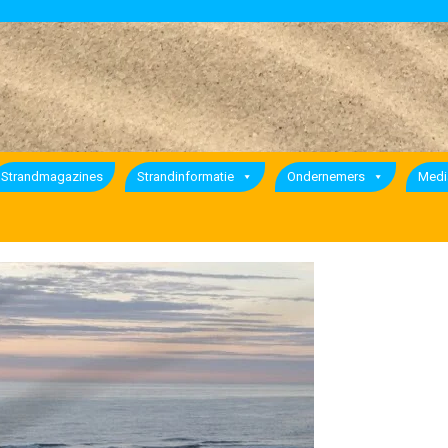
Strandmagazines
Strandinformatie
Ondernemers
Medi