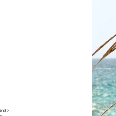
and bij
og