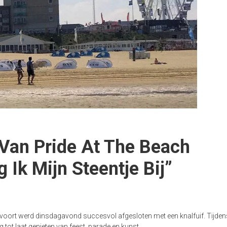
Van Pride At The Beach
 Ik Mijn Steentje Bij”
dvoort werd dinsdagavond succesvol afgesloten met een knalfuif. Tijden
ot laat genieten van feest, parade en kunst.