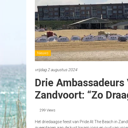
Nieuws
vrijdag 2 augustus 2024
Drie Ambassadeurs 
Zandvoort: “Zo Draag
299 Views
Het driedaagse feest van Pride At The Beach in Zan
queerdagen aan de kust kwam jong en oud van vroeg t