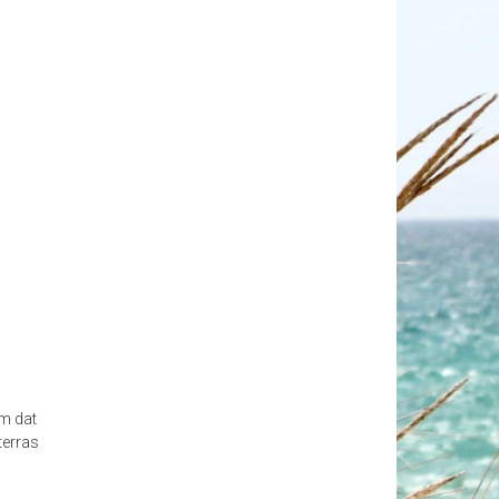
om dat
terras