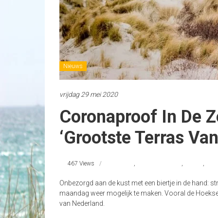
Nieuws
vrijdag 29 mei 2020
Coronaproof In De Z
‘grootste Terras Va
467 Views
corona
,
Hoek van Holland
,
nieuws
,
Stra
Onbezorgd aan de kust met een biertje in de hand: s
maandag weer mogelijk te maken. Vooral de Hoekse pl
van Nederland.