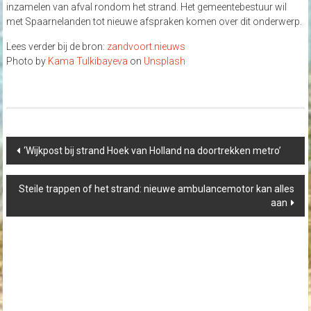
inzamelen van afval rondom het strand. Het gemeentebestuur wil
met Spaarnelanden tot nieuwe afspraken komen over dit onderwerp.
Lees verder bij de bron:
zandvoort.nieuws
Photo by
Kama Tulkibayeva
on
Unsplash
Post
‘Wijkpost bij strand Hoek van Holland na doortrekken metro’
navigation
Steile trappen of het strand: nieuwe ambulancemotor kan alles
aan