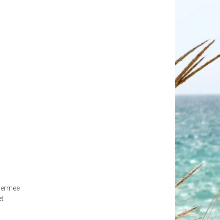
Hiermee
et