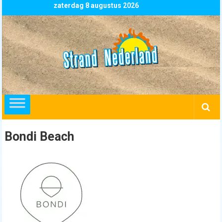
Skip
zaterdag 8 augustus 2026
to
content
Strand
Nederland
overzicht
alle
strandpaviljoens
strandtenten
Bondi Beach
en
beachclubs
in
Nederland