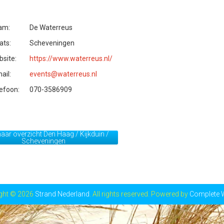
am:
De Waterreus
ats:
Scheveningen
site:
https://www.waterreus.nl/
ail:
events@waterreus.nl
efoon:
070-3586909
aar overzicht Den Haag / Kijkduin /
Scheveningen
ght © 2026
Strand Nederland
. All rights reserved. Powered by
Complete 