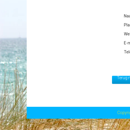
Na
Pla
Web
E-m
Tel
Terug n
Copyri