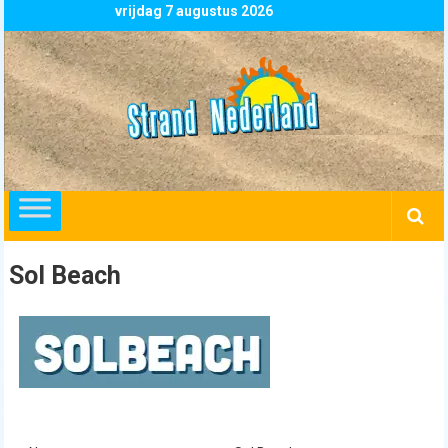
Skip
vrijdag 7 augustus 2026
to
content
Strand
Nederland
overzicht
alle
strandpaviljoens
strandtenten
Sol Beach
en
beachclubs
in
Nederland