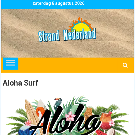
Skip
zaterdag 8 augustus 2026
to
content
Strand
Nederland
overzicht
alle
strandpaviljoens
strandtenten
Aloha Surf
en
beachclubs
in
Nederland