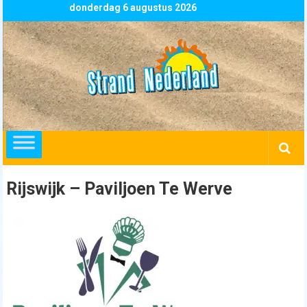
Skip
donderdag 6 augustus 2026
to
content
Strand
Nederland
overzicht
alle
strandpaviljoens
strandtenten
Rijswijk – Paviljoen Te Werve
en
beachclubs
in
Nederland