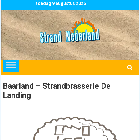
Skip
zondag 9 augustus 2026
to
content
Strand
Nederland
overzicht
alle
strandpaviljoens
strandtenten
Baarland – Strandbrasserie De
en
Landing
beachclubs
in
Nederland