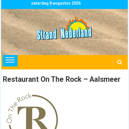
Skip
zaterdag 8 augustus 2026
to
content
Strand
Nederland
overzicht
alle
strandpaviljoens
strandtenten
Restaurant On The Rock – Aalsmeer
en
beachclubs
in
Nederland