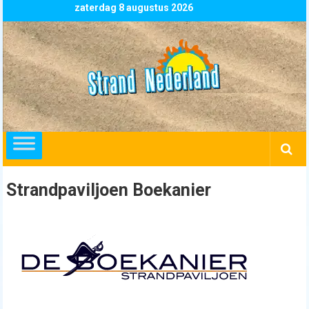
Skip
zaterdag 8 augustus 2026
to
content
Strand
Nederland
overzicht
alle
strandpaviljoens
strandtenten
Strandpaviljoen Boekanier
en
beachclubs
in
Nederland