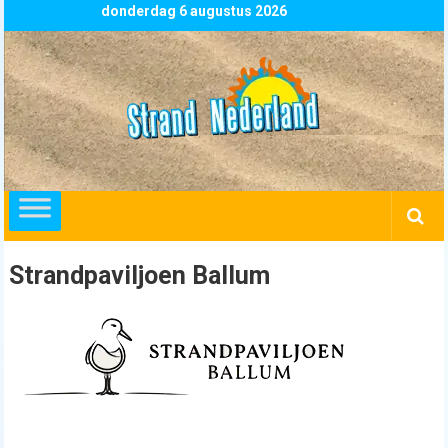
Skip
donderdag 6 augustus 2026
to
content
Strand
Nederland
overzicht
alle
strandpaviljoens
strandtenten
Strandpaviljoen Ballum
en
beachclubs
in
Nederland