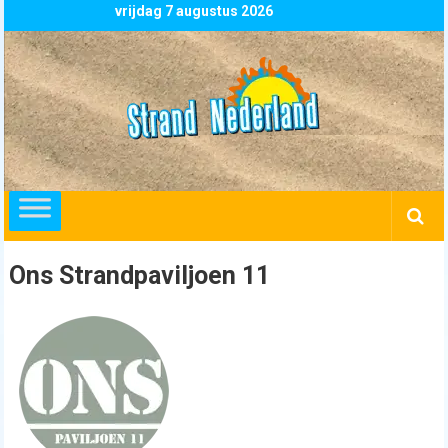
Skip
vrijdag 7 augustus 2026
to
content
Strand
Nederland
overzicht
alle
strandpaviljoens
strandtenten
Ons Strandpaviljoen 11
en
beachclubs
in
Nederland