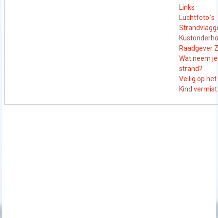
Links
Luchtfoto`s
Strandvlagg
Kustonderh
Raadgever
Wat neem je
strand?
Veilig op het
Kind vermist